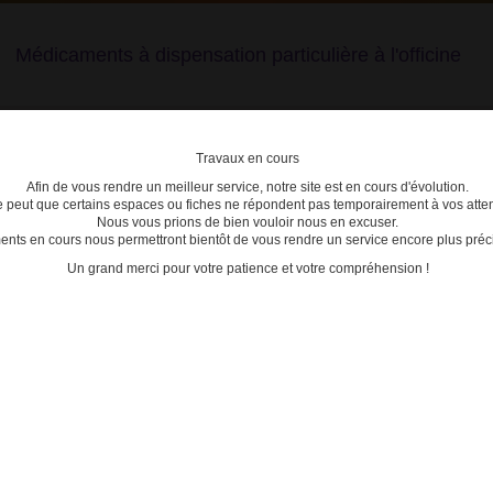
Médicaments à dispensation particulière à l'officine
Travaux en cours
Afin de vous rendre un meilleur service, notre site est en cours d'évolution.
lière
se peut que certains espaces ou fiches ne répondent pas temporairement à vos atten
Nous vous prions de bien vouloir nous en excuser.
ts en cours nous permettront bientôt de vous rendre un service encore plus préci
C
D
E
F
G
H
I
J
K
L
M
N
O
P
Q
Un grand merci pour votre patience et votre compréhension !
3400941537752 - TRANSIPEGLIB
ACTU
Date de mise à jour : 15/07/2014
27/10/2
9g SOL BUV SAC B/14
Modific
médica