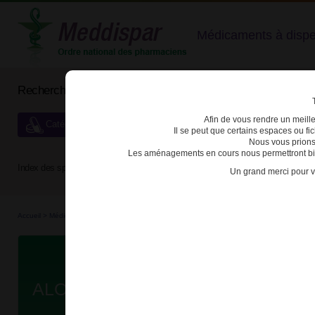
Médicaments à dispens
Rechercher un médicament
Afin de vous rendre un meilleu
Catégories de dispensation particulière
Il se peut que certains espaces ou f
Nous vous prions
Les aménagements en cours nous permettront bien
Index des spécialités :
A
B
C
D
E
F
G
H
Un grand merci pour v
Accueil
>
Médicaments en...
>
Médicaments all...
>
3400936430754 - ALOPEXY
Da
ALOPEXY 2% SOL APPLI CUT B/3