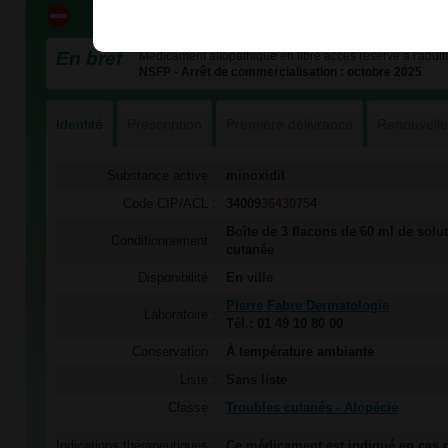
En bref
Médicament allopathique en libre accès réservé à l'adult
NSFP - Arrêt de commercialisation : octobre 2025
Identité
Prescription
Première délivrance
Renouvell
Substance active :
minoxidil
Code CIP/ACL :
34009
3643075
4
Boîte de 3 flacons de 60 ml de solu
Conditionnement :
cutanée
Disponibilité :
En ville
Pierre Fabre Dermatologie
Laboratoire :
Tél.: 01 49 10 80 00
Conservation :
À température ambiante
Liste :
Sans liste
Classe :
Troubles cutanés - Alopécie
Indications thérapeutiques :
Ce médicament est indiqué en cas 