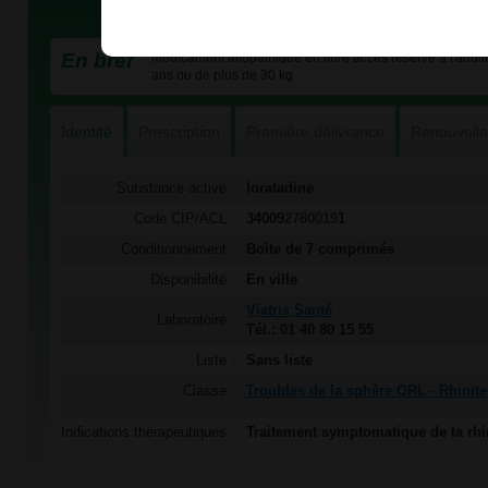
En bref
Médicament allopathique en libre accès réservé à l'adulte
ans ou de plus de 30 kg
Identité
Prescription
Première délivrance
Renouvell
Substance active :
loratadine
Code CIP/ACL :
34009
2780019
1
Conditionnement :
Boîte de 7 comprimés
Disponibilité :
En ville
Viatris Santé
Laboratoire :
Tél.: 01 40 80 15 55
Liste :
Sans liste
Classe :
Troubles de la sphère ORL - Rhinite
Indications thérapeutiques :
Traitement symptomatique de la rhin