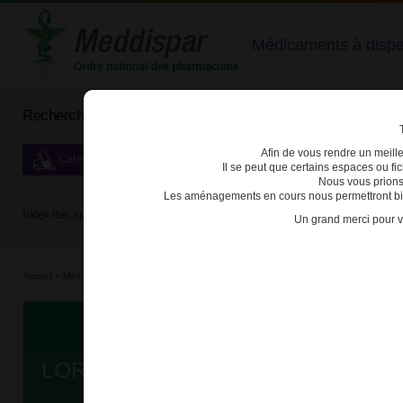
Médicaments à dispens
Rechercher un médicament
Afin de vous rendre un meilleu
Catégories de dispensation particulière
Il se peut que certains espaces ou f
Nous vous prions
Les aménagements en cours nous permettront bien
Index des spécialités :
A
B
C
D
E
F
G
H
Un grand merci pour v
Accueil
>
Médicaments en...
>
Médicaments all...
>
3400927800191 - LORATADINE VIATR
Da
LORATADINE VIATRIS CONSEIL 1