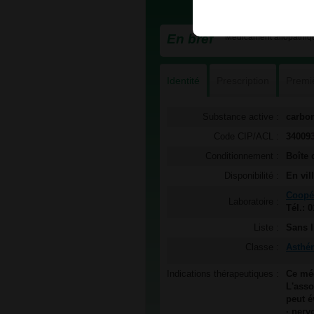
En bref
Médicament allopathiqu
Identité
Prescription
Premi
Substance active :
carbo
Code CIP/ACL :
34009
Conditionnement :
Boîte
Disponibilité :
En vil
Coopé
Laboratoire :
Tél.: 
Liste :
Sans l
Classe :
Asthé
Indications thérapeutiques :
Ce mé
L'asso
peut é
· nervo