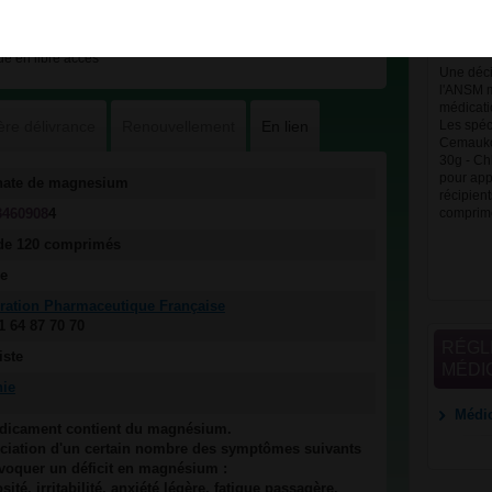
mentio
CSP
e en libre accès
Une déci
l'ANSM m
médicatio
ère délivrance
Renouvellement
En lien
Les spéci
Cemaukor
30g - Ch
pour app
nate de magnesium
récipien
3460908
4
comprim
 de 120 comprimés
le
ration Pharmaceutique Française
01 64 87 70 70
RÉGL
iste
MÉDI
nie
Médic
dicament contient du magnésium.
ciation d'un certain nombre des symptômes suivants
voquer un déficit en magnésium :
sité, irritabilité, anxiété légère, fatigue passagère,