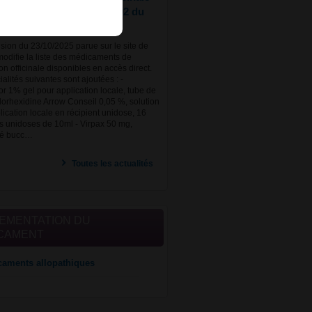
nnée à l'article R. 5121-202 du
sion du 23/10/2025 parue sur le site de
odifie la liste des médicaments de
n officinale disponibles en accès direct.
alités suivantes sont ajoutées : -
 1% gel pour application locale, tube de
lorhexidine Arrow Conseil 0,05 %, solution
lication locale en récipient unidose, 16
ts unidoses de 10ml - Virpax 50 mg,
é bucc…
Toutes les actualités
EMENTATION DU
CAMENT
aments allopathiques