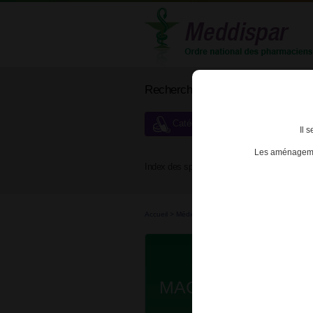
Rechercher un médicament
Catégories de dispensation particu
Il 
Les aménagemen
Index des spécialités :
A
B
Accueil
>
Médicaments en...
>
Médicaments all...
>
MAG 2 100mg CPR