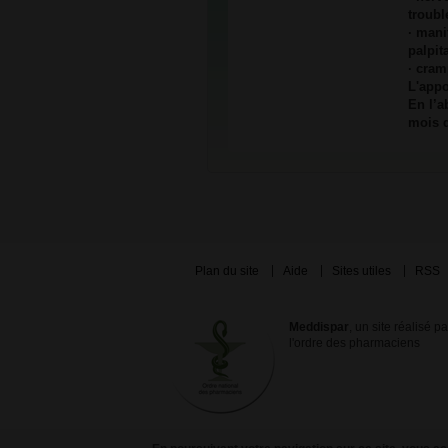
troub
· mani
palpit
· cram
L'app
En l’a
mois d
Plan du site
Aide
Sites utiles
RSS
Meddispar
, un site réalisé p
l'ordre des pharmaciens