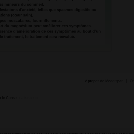
les mineurs du sommeil,
festations d'anxiété, telles que spasmes digestifs ou
ations (cœur sain),
pes musculaires, fourmillements.
ort du magnésium peut améliorer ces symptômes.
bsence d’amélioration de ces symptômes au bout d’un
e traitement, le traitement sera réévalué.
A propos de Meddispar
On
ar le Conseil national de