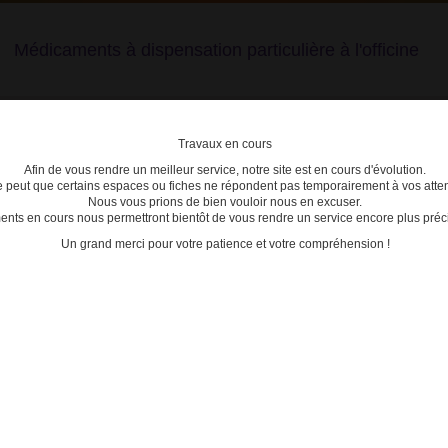
Médicaments à dispensation particulière à l'officine
Travaux en cours
Afin de vous rendre un meilleur service, notre site est en cours d'évolution.
lière
se peut que certains espaces ou fiches ne répondent pas temporairement à vos atten
Nous vous prions de bien vouloir nous en excuser.
ts en cours nous permettront bientôt de vous rendre un service encore plus préci
C
D
E
F
G
H
I
J
K
L
M
N
O
P
Q
Un grand merci pour votre patience et votre compréhension !
3400934609084 - MAG 2
ACTU
Date de mise à jour : 15/12/2020
27/10/2
 B/120
Modific
médica