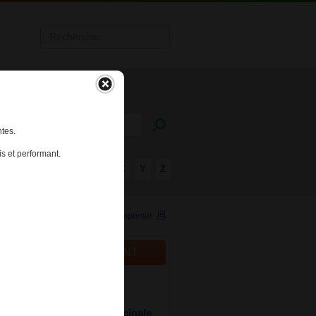
tes.
s et performant.
R
S
T
U
V
W
X
Y
Z
Imprimer
ALITÉS DU MÉDICAMENT
025
ation de la liste des
ments de médication officinale