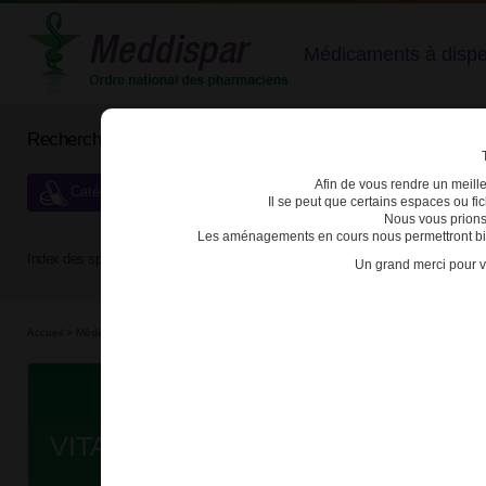
Médicaments à dispens
Rechercher un médicament
Afin de vous rendre un meilleu
Catégories de dispensation particulière
Il se peut que certains espaces ou f
Nous vous prions
Les aménagements en cours nous permettront bien
Index des spécialités :
A
B
C
D
E
F
G
H
Un grand merci pour v
Accueil
>
Médicaments en...
>
Médicaments all...
>
3400933243708 - VITASCORBOL
Da
VITASCORBOL 1g CPR EFF T/20