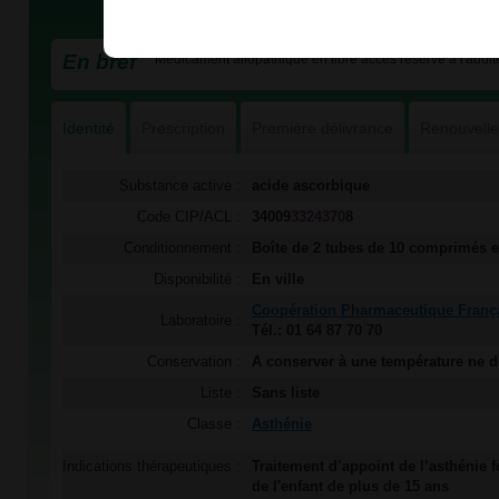
En bref
Médicament allopathique en libre accès réservé à l'adulte
Identité
Prescription
Première délivrance
Renouvell
Substance active :
acide ascorbique
Code CIP/ACL :
34009
3324370
8
Conditionnement :
Boîte de 2 tubes de 10 comprimés e
Disponibilité :
En ville
Coopération Pharmaceutique Franç
Laboratoire :
Tél.: 01 64 87 70 70
Conservation :
A conserver à une température ne 
Liste :
Sans liste
Classe :
Asthénie
Indications thérapeutiques :
Traitement d’appoint de l’asthénie f
de l'enfant de plus de 15 ans