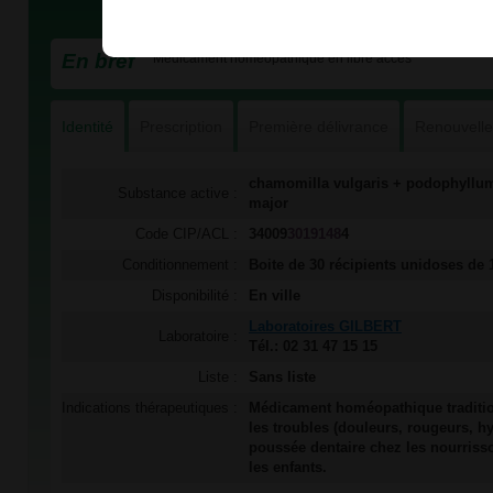
En bref
Médicament homéopathique en libre accès
Identité
Prescription
Première délivrance
Renouvell
chamomilla vulgaris + podophyllum
Substance active :
major
Code CIP/ACL :
34009
3019148
4
Conditionnement :
Boite de 30 récipients unidoses de 
Disponibilité :
En ville
Laboratoires GILBERT
Laboratoire :
Tél.: 02 31 47 15 15
Liste :
Sans liste
Indications thérapeutiques :
Médicament homéopathique traditio
les troubles (douleurs, rougeurs, hy
poussée dentaire chez les nourriss
les enfants.