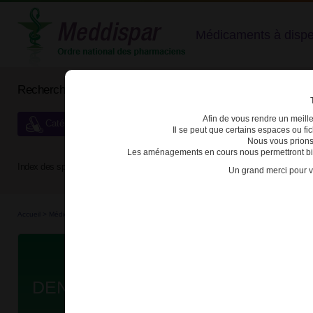
Médicaments à dispens
Rechercher un médicament
Afin de vous rendre un meilleu
Catégories de dispensation particulière
Il se peut que certains espaces ou f
Nous vous prions
Les aménagements en cours nous permettront bien
Index des spécialités :
A
B
C
D
E
F
G
H
Un grand merci pour v
Accueil
>
Médicaments en...
>
Médicaments hom...
>
3400930191484 - DENTINEA
Da
DENTINEA SOL BUV B/30