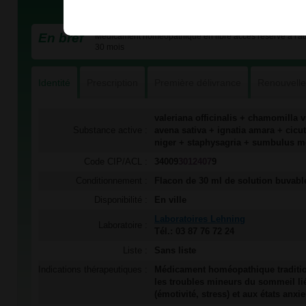
En bref
Médicament homéopathique en libre accès réservé à l'adul
30 mois
Identité
Prescription
Première délivrance
Renouvell
valeriana officinalis + chamomilla v
Substance active :
avena sativa + ignatia amara + cic
niger + staphysagria + sumbulus 
Code CIP/ACL :
34009
3012407
9
Conditionnement :
Flacon de 30 ml de solution buvabl
Disponibilité :
En ville
Laboratoires Lehning
Laboratoire :
Tél.: 03 87 76 72 24
Liste :
Sans liste
Indications thérapeutiques :
Médicament homéopathique traditio
les troubles mineurs du sommeil lié
(émotivité, stress) et aux états anxi