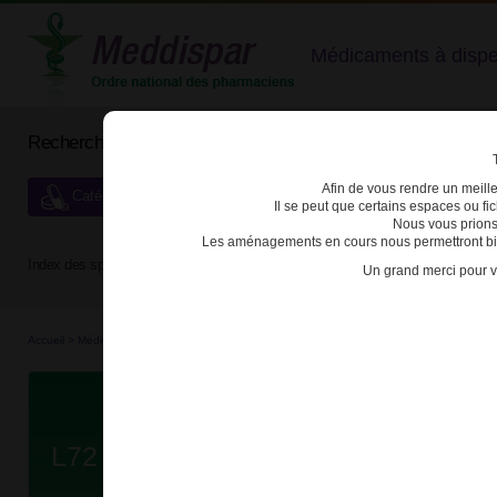
Médicaments à dispens
Rechercher un médicament
Afin de vous rendre un meilleu
Catégories de dispensation particulière
Il se peut que certains espaces ou f
Nous vous prions
Les aménagements en cours nous permettront bien
Index des spécialités :
A
B
C
D
E
F
G
H
Un grand merci pour v
Accueil
>
Médicaments en...
>
Médicaments hom...
>
3400930124079 - L72
Da
L72 SOL BUV GTE FL/1