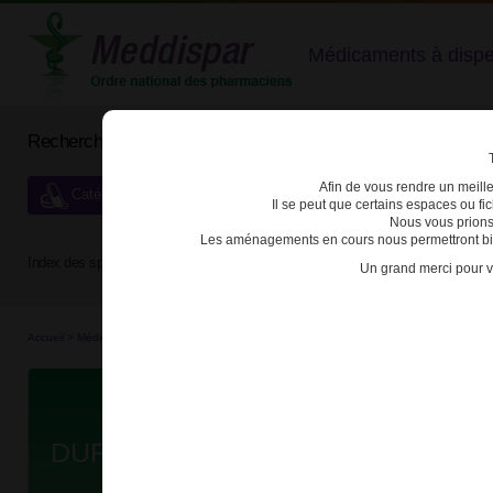
Médicaments à dispens
Rechercher un médicament
Afin de vous rendre un meilleu
Catégories de dispensation particulière
Il se peut que certains espaces ou f
Nous vous prions
Les aménagements en cours nous permettront bien
Index des spécialités :
A
B
C
D
E
F
G
H
Un grand merci pour v
Accueil
>
Médicaments
>
3400934238475 - DUROGESIC
Da
DUROGESIC 50µg/h DISP TRANS