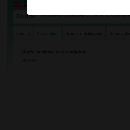
En bref
Médicament stupéfiant dont la durée de fractionnement es
Identité
Prescription
Première délivrance
Renouvell
Durée maximale de prescription
28 jours