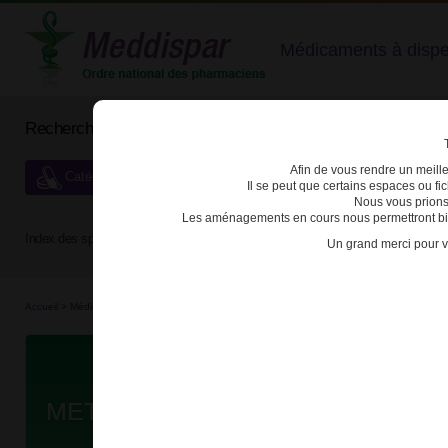
Médicaments à dispens
Rechercher un médicament
Afin de vous rendre un meilleu
Catégories de dispensation particulière
Il se peut que certains espaces ou f
Nous vous prions
Les aménagements en cours nous permettront bien
Index des spécialités :
A
B
C
D
E
F
G
H
Un grand merci pour v
Accueil
>
Médicaments
>
3400930264171 - METHYLPHENIDATE EG LP
Da
METHYLPHENIDATE EG LP 18mg 