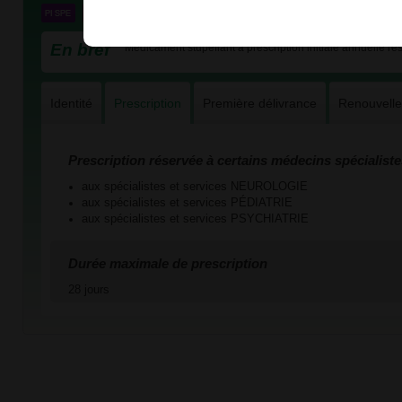
En bref
Médicament stupéfiant à prescription initiale annuelle ré
Identité
Prescription
Première délivrance
Renouvell
Prescription réservée à certains médecins spécialiste
aux spécialistes et services NEUROLOGIE
aux spécialistes et services PÉDIATRIE
aux spécialistes et services PSYCHIATRIE
Durée maximale de prescription
28 jours