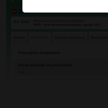
En bref
Médicament à prescription hospitalière
NSFP - Arrêt de commercialisation : janvier 2025
Identité
Prescription
Première délivrance
Renouvell
Prescription hospitalière
Durée maximale de prescription
1 an