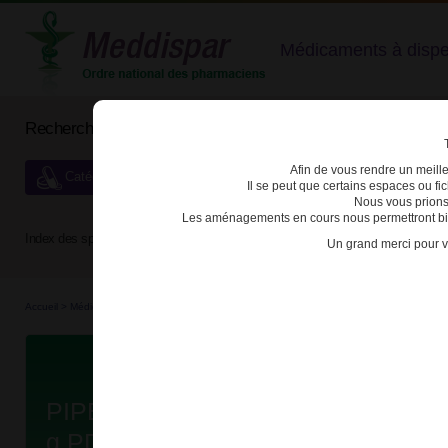
Médicaments à dispens
Rechercher un médicament
Afin de vous rendre un meilleu
Catégories de dispensation particulière
Il se peut que certains espaces ou f
Nous vous prions
Les aménagements en cours nous permettront bien
Index des spécialités :
A
B
C
D
E
F
G
H
Un grand merci pour v
Accueil
>
Médicaments
>
3400938956931 - PIPERACILLINE/TAZOBACTAM SANDOZ
Da
PIPERACILLINE/TAZOBACTAM SA
g PDR SOL PERF FL B/1