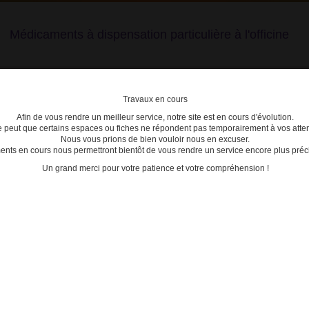
Médicaments à dispensation particulière à l'officine
Travaux en cours
Afin de vous rendre un meilleur service, notre site est en cours d'évolution.
lière
se peut que certains espaces ou fiches ne répondent pas temporairement à vos atten
Nous vous prions de bien vouloir nous en excuser.
ts en cours nous permettront bientôt de vous rendre un service encore plus préci
C
D
E
F
G
H
I
J
K
L
M
N
O
P
Q
Un grand merci pour votre patience et votre compréhension !
ABALINE ACCORD
ACTU
Date de mise à jour : 24/05/2021
22/07/2
CORD 25mg GELULE B/84
La syn
médica