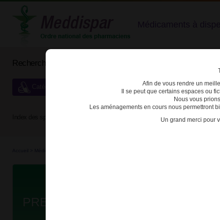
Médicaments à dispens
Rechercher un médicament
Afin de vous rendre un meilleu
Catégories de dispensation particulière
Il se peut que certains espaces ou f
Nous vous prions
Les aménagements en cours nous permettront bien
Index des spécialités :
A
B
C
D
E
F
G
H
Un grand merci pour v
Accueil
>
Médicaments
>
3400930033074 - PREGABALINE BIOGARAN
Da
PREGABALINE BIOGARAN 150mg