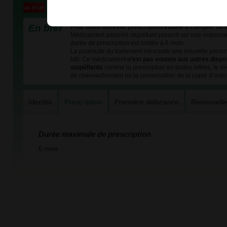
En bref
Pour toute nouvelle prescription établie à compter du 
Médicament assimilé stupéfiant prescrit sur une ordonnan
durée de prescription est limitée à 6 mois.
La poursuite du traitement nécessite une nouvelle prescri
NB: Ce médicament
n’est pas soumis aux autres dispo
stupéfiants
comme la prescription en toutes lettres, le dél
de chevauchement ou la conservation de la copie d’ord
Identité
Prescription
Première délivrance
Renouvell
Durée maximale de prescription
6 mois