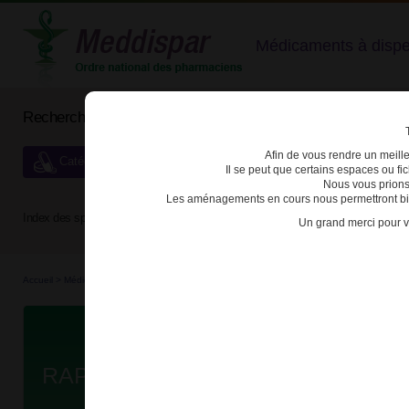
Médicaments à dispens
Rechercher un médicament
Afin de vous rendre un meilleu
Catégories de dispensation particulière
Il se peut que certains espaces ou f
Nous vous prions
Les aménagements en cours nous permettront bien
Index des spécialités :
A
B
C
D
E
F
G
H
Un grand merci pour v
Accueil
>
Médicaments
>
3400935688477 - RAPAMUNE
D
RAPAMUNE 1mg/ml SOL BUV FL/