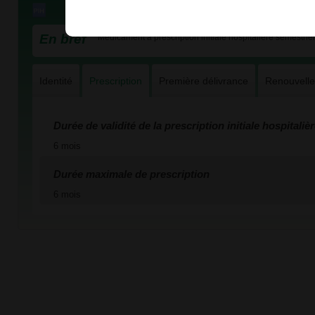
En bref
Médicament à prescription initiale hospitalière semestriel
Identité
Prescription
Première délivrance
Renouvell
Durée de validité de la prescription initiale hospitaliè
6 mois
Durée maximale de prescription
6 mois