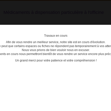
Médicaments à dispensation particulière à l'officine
Travaux en cours
Afin de vous rendre un meilleur service, notre site est en cours d'évolution.
lière
se peut que certains espaces ou fiches ne répondent pas temporairement à vos atten
Nous vous prions de bien vouloir nous en excuser.
ts en cours nous permettront bientôt de vous rendre un service encore plus préci
C
D
E
F
G
H
I
J
K
L
M
N
O
P
Q
Un grand merci pour votre patience et votre compréhension !
LAR
ACTU
Date de mise à jour : 08/03/2019
18/04/2
ELULE B/120
Recomm
par voi