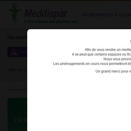
Médicaments à dispens
Rechercher un médicament
Afin de vous rendre un meilleu
Catégories de dispensation particulière
Il se peut que certains espaces ou f
Nous vous prions
Les aménagements en cours nous permettront bien
Index des spécialités :
A
B
C
D
E
F
G
H
Un grand merci pour v
Accueil
>
Médicaments
>
3400935130594 - TRAMADOL EG
Da
TRAMADOL EG 50mg CPR B/30