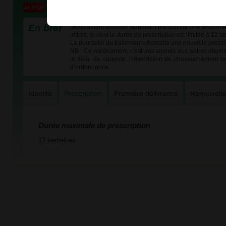
En bref
Médicament assimilé stupéfiant prescrit sur une ordonna
lettres, et dont la durée de prescription est limitée à 12 
La poursuite du traitement nécessite une nouvelle prescri
NB : Ce médicament n’est pas soumis aux autres dispos
le délai de carence, l’interdiction de chevauchement o
d’ordonnance.
Identité
Prescription
Première délivrance
Renouvell
Durée maximale de prescription
12 semaines