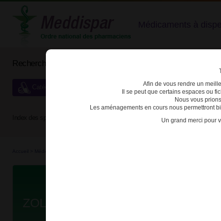
Médicaments à dispens
Rechercher un médicament
Afin de vous rendre un meilleu
Catégories de dispensation particulière
Il se peut que certains espaces ou f
Nous vous prions
Les aménagements en cours nous permettront bien
Index des spécialités :
A
B
C
D
E
F
G
H
Un grand merci pour v
Accueil
>
Médicaments
>
3400936749283 - ZOLPIDEM ZENTIVA
D
ZOLPIDEM ZENTIVA 10mg CPR PE