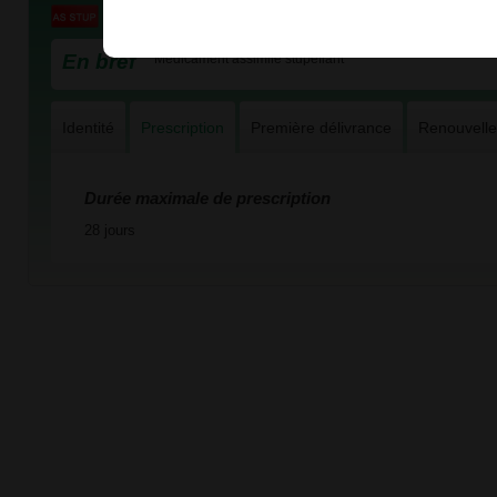
En bref
Médicament assimilé stupéfiant
Identité
Prescription
Première délivrance
Renouvell
Durée maximale de prescription
28 jours