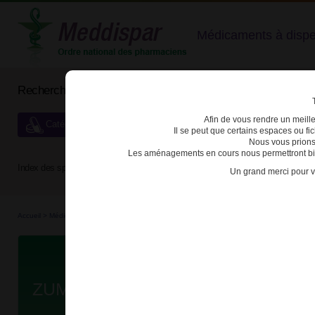
Médicaments à dispens
Rechercher un médicament
Afin de vous rendre un meilleu
Catégories de dispensation particulière
Il se peut que certains espaces ou f
Nous vous prions
Les aménagements en cours nous permettront bien
Index des spécialités :
A
B
C
D
E
F
G
H
Un grand merci pour v
Accueil
>
Médicaments
>
3400934802362 - ZUMALGIC
Da
ZUMALGIC 50mg CPR EFF T/30