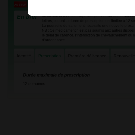
En bref
Médicament assimilé stupéfiant prescrit sur une ordonna
lettres, et dont la durée de prescription est limitée à 12 
La poursuite du traitement nécessite une nouvelle prescri
NB : Ce médicament n’est pas soumis aux autres disposi
le délai de carence, l’interdiction de chevauchement ou l
d’ordonnance.
Identité
Prescription
Première délivrance
Renouvell
Durée maximale de prescription
12 semaines