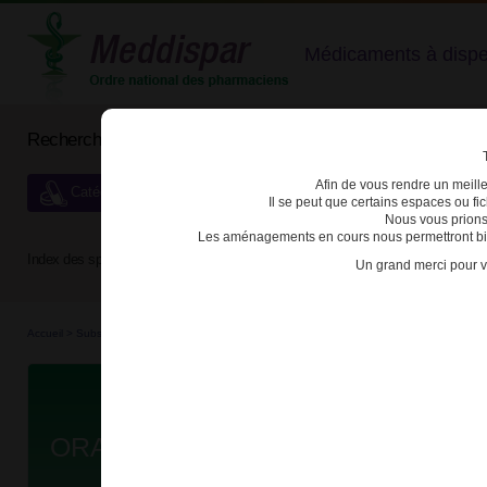
Médicaments à dispens
Rechercher un médicament
Afin de vous rendre un meilleu
Catégories de dispensation particulière
Il se peut que certains espaces ou f
Nous vous prions
Les aménagements en cours nous permettront bien
Index des spécialités :
A
B
C
D
E
F
G
H
Un grand merci pour v
Accueil
>
Substances véné...
>
Médicaments stu...
>
3400934387487 - ORAMORPH
Da
ORAMORPH 30mg/5ml SOL BUV B