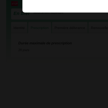
En bref
Médicament stupéfiant
Identité
Prescription
Première délivrance
Renouvell
Durée maximale de prescription
28 jours