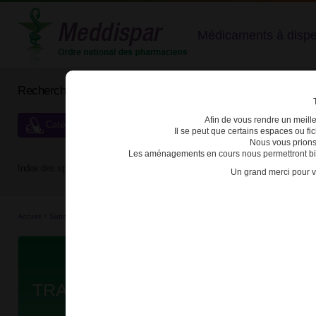
Médicaments à dispens
Rechercher un médicament
Afin de vous rendre un meilleu
Catégories de dispensation particulière
Il se peut que certains espaces ou f
Nous vous prions
Les aménagements en cours nous permettront bien
Index des spécialités :
A
B
C
D
E
F
G
H
Un grand merci pour v
Accueil
>
Substances véné...
>
Médicaments stu...
>
3400939186788 - TRAMADOL ARRO
Da
TRAMADOL ARROW LP 150mg GEL