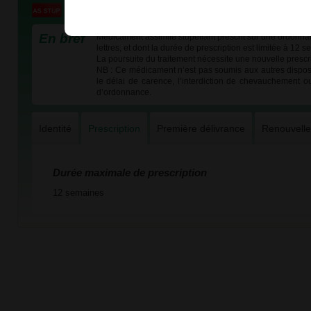
En bref
Médicament assimilé stupéfiant prescrit sur une ordonna
lettres, et dont la durée de prescription est limitée à 12 
La poursuite du traitement nécessite une nouvelle prescri
NB : Ce médicament n’est pas soumis aux autres dispos
le délai de carence, l’interdiction de chevauchement o
d’ordonnance.
Identité
Prescription
Première délivrance
Renouvell
Durée maximale de prescription
12 semaines