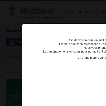
Médicaments à dispens
Rechercher un médicament
Afin de vous rendre un meilleu
Catégories de dispensation particulière
Il se peut que certains espaces ou f
Nous vous prions
Les aménagements en cours nous permettront bien
Index des spécialités :
A
B
C
D
E
F
G
H
Un grand merci pour v
Accueil
>
Substances véné...
>
Médicaments stu...
>
3400935713063 - TRAMADOL ZYDU
Da
TRAMADOL ZYDUS 50mg GELULE