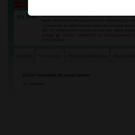
En bref
Médicament assimilé stupéfiant prescrit sur une ordonna
lettres, et dont la durée de prescription est limitée à 12 
La poursuite du traitement nécessite une nouvelle prescri
NB : Ce médicament n’est pas soumis aux autres dispos
le délai de carence, l’interdiction de chevauchement o
d’ordonnance.
Identité
Prescription
Première délivrance
Renouvell
Durée maximale de prescription
12 semaines