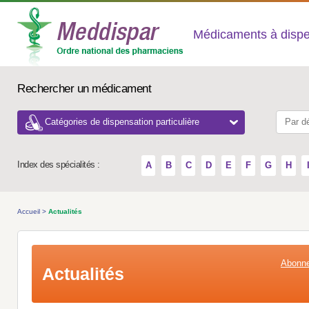
Médicaments à dispens
Rechercher un médicament
Catégories de dispensation particulière
Index des spécialités :
A
B
C
D
E
F
G
H
Accueil
>
Actualités
Abonne
Actualités