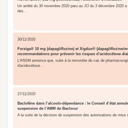
Un arrêté du 30 novembre 2020 paru au JO du 3 décembre 2020 a é
des...
30/11/2020
Forxiga® 10 mg (dapagliflozine) et Xigduo® (dapagliflozine/me
recommandations pour prévenir les risques d’acidocétose diab
L'ANSM annonce que, suite à la remontée de cas de pharmacovigil
d'acidocétose...
27/11/2020
Baclofène dans l’alcoolo-dépendance : le Conseil d’état annul
suspension de l’AMM de Baclocur
A la suite de la décision de suspension des autorisations de mise s