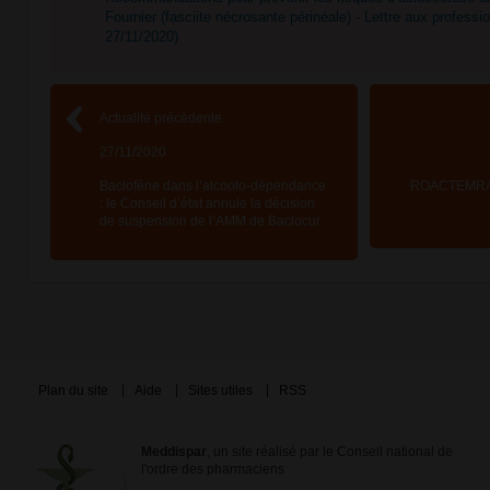
Fournier (fasciite nécrosante périnéale) - Lettre aux profes
27/11/2020)
Actualité précédente
27/11/2020
Baclofène dans l’alcoolo-dépendance
ROACTEMRA 1
: le Conseil d’état annule la décision
de suspension de l’AMM de Baclocur
Plan du site
Aide
Sites utiles
RSS
Meddispar
, un site réalisé par le Conseil national de
l'ordre des pharmaciens