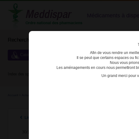
Médicaments à dispens
Rechercher un médicament
Afin de vous rendre un meilleu
Catégories de dispensation particulière
Il se peut que certains espaces ou f
Nous vous prions
Les aménagements en cours nous permettront bien
Index des spécialités :
A
B
C
D
E
F
G
H
Un grand merci pour v
Accueil
>
Actualités
>
2020
>
Forxiga® 10 mg (dapagliflozine) et Xigduo® (dapagliflozin
Listes des actualités 2020
30/11/2020