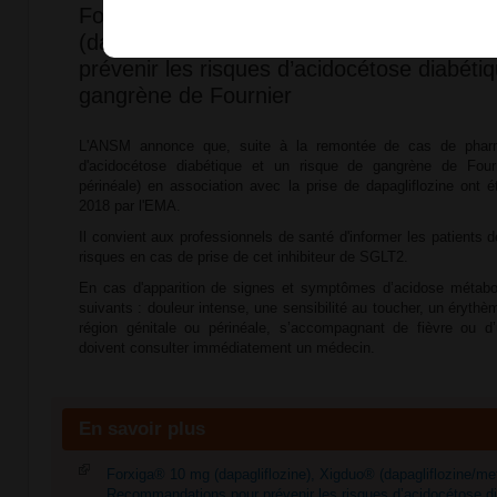
Forxiga® 10 mg (dapagliflozine) et Xigdu
(dapagliflozine/metformine) : recommanda
prévenir les risques d’acidocétose diabéti
gangrène de Fournier
L'ANSM annonce que, suite à la remontée de cas de pharma
d'acidocétose diabétique et un risque de gangrène de Fourn
périnéale) en association avec la prise de dapagliflozine ont
2018 par l'EMA.
Il convient aux professionnels de santé d'informer les patients 
risques en cas de prise de cet inhibiteur de SGLT2.
En cas d'apparition de signes et symptômes d’acidose métab
suivants : douleur intense, une sensibilité au toucher, un éryth
région génitale ou périnéale, s’accompagnant de fièvre ou d’
doivent consulter immédiatement un médecin.
En savoir plus
Forxiga® 10 mg (dapagliflozine), Xigduo® (dapagliflozine/met
Recommandations pour prévenir les risques d’acidocétose di