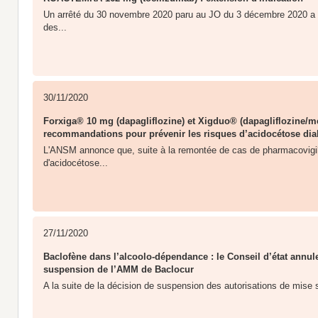
Un arrêté du 30 novembre 2020 paru au JO du 3 décembre 2020 a é
des...
30/11/2020
Forxiga® 10 mg (dapagliflozine) et Xigduo® (dapagliflozine/me
recommandations pour prévenir les risques d’acidocétose diab
L'ANSM annonce que, suite à la remontée de cas de pharmacovigil
d'acidocétose...
27/11/2020
Baclofène dans l’alcoolo-dépendance : le Conseil d’état annul
suspension de l’AMM de Baclocur
A la suite de la décision de suspension des autorisations de mise s