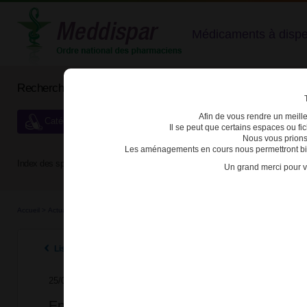
Médicaments à dispens
Rechercher un médicament
Afin de vous rendre un meilleu
Catégories de dispensation particulière
Il se peut que certains espaces ou f
Nous vous prions
Les aménagements en cours nous permettront bien
Index des spécialités :
A
B
C
D
E
F
G
H
Un grand merci pour v
Accueil
>
Actualités
>
2017
>
Epoétines recombinantes humaines : réactions cutanées 
Listes des actualités 2017
25/09/2017
Epoétines recombinantes humaines : réac