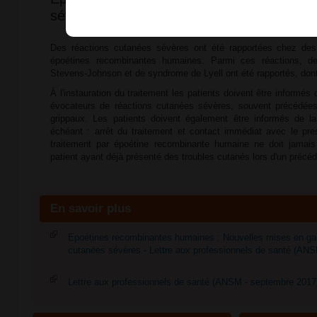
sévères, nouvelles mises en garde
Des réactions cutanées sévères ont été rapportées chez des 
époétines recombinantes humaines. Parmi ces réactions, 
Stevens-Johnson et de syndrome de Lyell ont été rapportés​, dont 
À l'instauration du traitement les patients doivent être inform
évocateurs de réactions cutanées sévères, souvent précédé
grippaux. Les patients doivent également être informés de la
échéant : arrêt du traitement et contact immédiat avec le presc
traitement par époétine recombinante humaine ne doit jamais
patient ayant déjà présenté des troubles cutanés lors d'un précéd
En savoir plus
Epoétines recombinantes humaines : Nouvelles mises en gar
cutanées sévères - Lettre aux professionnels de santé (ANS
Lettre aux professionnels de santé (ANSM - septembre 2017