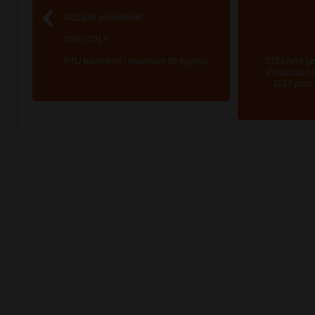
Actualité précédente
26/07/2017
RTU baclofène : maximum 80 mg/jour
STELARA (us
d'indication
2017 paru 