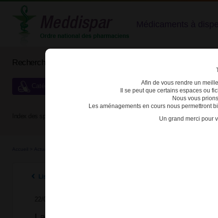
Médicaments à dispens
Rechercher un médicament
Afin de vous rendre un meilleu
Catégories de dispensation particulière
Il se peut que certains espaces ou f
Nous vous prions
Les aménagements en cours nous permettront bien
Index des spécialités :
A
B
C
D
E
F
G
H
Un grand merci pour v
Accueil
>
Actualités
>
2024
>
La synthèse réglementaire dédiée aux médicaments stupéfi
Listes des actualités 2024
22/07/2024
La synthèse réglementaire dédiée aux mé