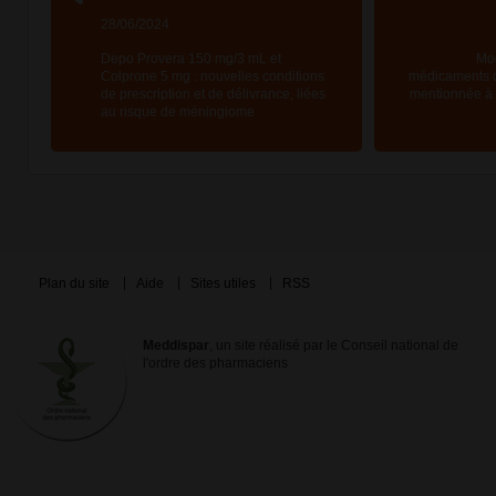
28/06/2024
Depo Provera 150 mg/3 mL et
Mod
Colprone 5 mg : nouvelles conditions
médicaments d
de prescription et de délivrance, liées
mentionnée à l
au risque de méningiome
Plan du site
Aide
Sites utiles
RSS
Meddispar
, un site réalisé par le Conseil national de
l'ordre des pharmaciens