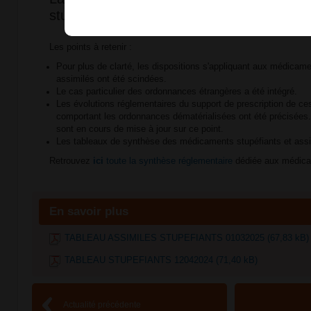
stupéfiants a été mise à jour !
Les points à retenir :
Pour plus de clarté, les dispositions s'appliquant aux médicame
assimilés ont été scindées.
Le cas particulier des ordonnances étrangères a été intégré.
Les évolutions réglementaires du support de prescription de 
comportant les ordonnances dématérialisées ont été précisées
sont en cours de mise à jour sur ce point.
Les tableaux de synthèse des médicaments stupéfiants et assim
Retrouvez
ici
toute la synthèse réglementaire
dédiée aux médica
En savoir plus
TABLEAU ASSIMILES STUPEFIANTS 01032025 (67,83 kB)
TABLEAU STUPEFIANTS 12042024 (71,40 kB)
Actualité précédente