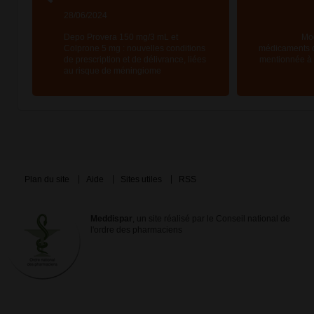
28/06/2024
Depo Provera 150 mg/3 mL et
Mod
Colprone 5 mg : nouvelles conditions
médicaments d
de prescription et de délivrance, liées
mentionnée à l
au risque de méningiome
Plan du site
Aide
Sites utiles
RSS
Meddispar
, un site réalisé par le Conseil national de
l'ordre des pharmaciens