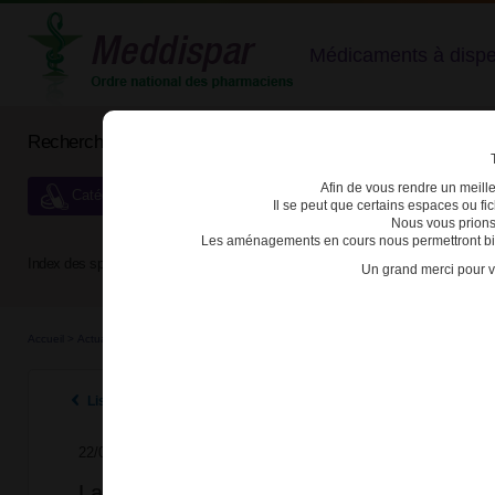
Médicaments à dispens
Rechercher un médicament
Afin de vous rendre un meilleu
Catégories de dispensation particulière
Il se peut que certains espaces ou f
Nous vous prions
Les aménagements en cours nous permettront bien
Index des spécialités :
A
B
C
D
E
F
G
H
Un grand merci pour v
Accueil
>
Actualités
>
2024
>
La synthèse réglementaire dédiée aux médicaments stupéfi
Listes des actualités 2024
22/07/2024
La synthèse réglementaire dédiée aux mé