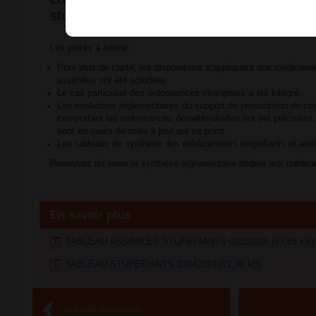
stupéfiants a été mise à jour !
Les points à retenir :
Pour plus de clarté, les dispositions s'appliquant aux médicame
assimilés ont été scindées.
Le cas particulier des ordonnances étrangères a été intégré.
Les évolutions réglementaires du support de prescription de 
comportant les ordonnances dématérialisées ont été précisées
sont en cours de mise à jour sur ce point.
Les tableaux de synthèse des médicaments stupéfiants et assim
Retrouvez
ici
toute la synthèse réglementaire
dédiée aux médica
En savoir plus
TABLEAU ASSIMILES STUPEFIANTS 01032025 (67,83 kB)
TABLEAU STUPEFIANTS 12042024 (71,40 kB)
Actualité précédente