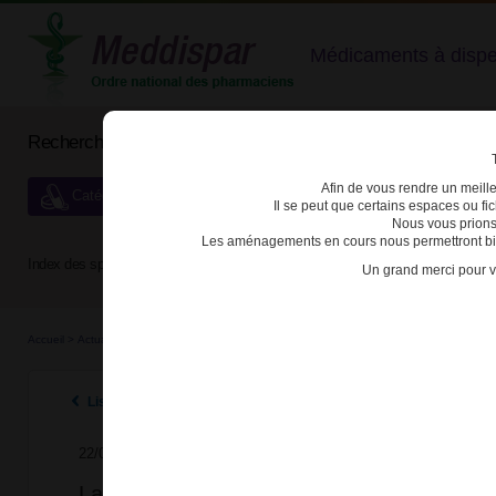
Médicaments à dispens
Rechercher un médicament
Afin de vous rendre un meilleu
Catégories de dispensation particulière
Il se peut que certains espaces ou f
Nous vous prions
Les aménagements en cours nous permettront bien
Index des spécialités :
A
B
C
D
E
F
G
H
Un grand merci pour v
Accueil
>
Actualités
>
2024
>
La synthèse réglementaire dédiée aux médicaments stupéfi
Listes des actualités 2024
22/07/2024
La synthèse réglementaire dédiée aux mé