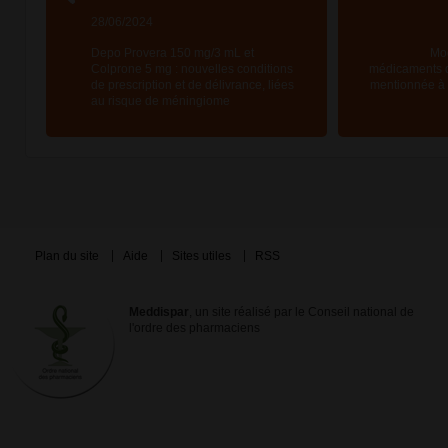
28/06/2024
Depo Provera 150 mg/3 mL et
Mod
Colprone 5 mg : nouvelles conditions
médicaments d
de prescription et de délivrance, liées
mentionnée à l
au risque de méningiome
Plan du site
Aide
Sites utiles
RSS
Meddispar
, un site réalisé par le Conseil national de
l'ordre des pharmaciens