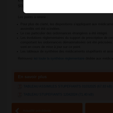
stupéfiants a été mise à jour !
Les points à retenir :
Pour plus de clarté, les dispositions s'appliquant aux médicame
assimilés ont été scindées.
Le cas particulier des ordonnances étrangères a été intégré.
Les évolutions réglementaires du support de prescription de 
comportant les ordonnances dématérialisées ont été précisées
sont en cours de mise à jour sur ce point.
Les tableaux de synthèse des médicaments stupéfiants et assim
Retrouvez
ici
toute la synthèse réglementaire
dédiée aux médica
En savoir plus
TABLEAU ASSIMILES STUPEFIANTS 01032025 (67,83 kB)
TABLEAU STUPEFIANTS 12042024 (71,40 kB)
Actualité précédente