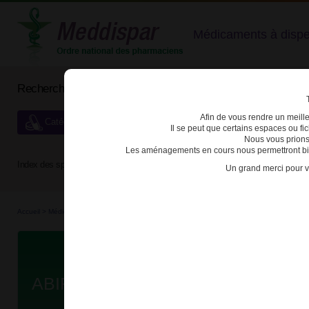
Médicaments à dispens
Rechercher un médicament
Afin de vous rendre un meilleu
Catégories de dispensation particulière
Il se peut que certains espaces ou f
Nous vous prions
Les aménagements en cours nous permettront bien
Index des spécialités :
A
B
C
D
E
F
G
H
Un grand merci pour v
Accueil
>
Médicaments à p...
>
Médicaments à p...
>
3400930232071 - ABIRATERONE EG
D
ABIRATERONE EG 500mg CPR PE