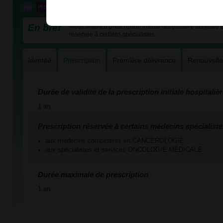
En bref
Médicament à prescription initiale hospitalière annuelle et
réservée à certains spécialistes
Identité
Prescription
Première délivrance
Renouvell
Durée de validité de la prescription initiale hospitaliè
1 an
Prescription réservée à certains médecins spécialiste
aux médecins compétents en CANCEROLOGIE
aux spécialistes et services ONCOLOGIE MÉDICALE
Durée maximale de prescription
1 an