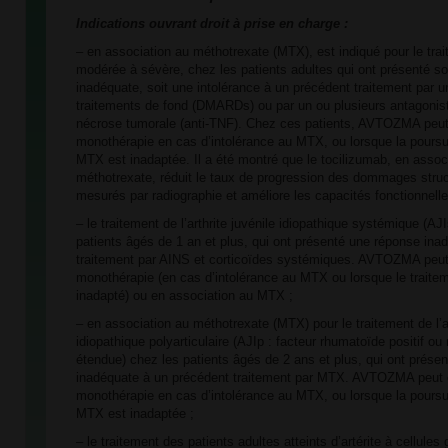
Indications ouvrant droit à prise en charge :
– en association au méthotrexate (MTX), est indiqué pour le tra
modérée à sévère, chez les patients adultes qui ont présenté so
inadéquate, soit une intolérance à un précédent traitement par u
traitements de fond (DMARDs) ou par un ou plusieurs antagonis
nécrose tumorale (anti-TNF). Chez ces patients, AVTOZMA peut ê
monothérapie en cas d’intolérance au MTX, ou lorsque la poursui
MTX est inadaptée. Il a été montré que le tocilizumab, en assoc
méthotrexate, réduit le taux de progression des dommages struct
mesurés par radiographie et améliore les capacités fonctionnelle
– le traitement de l’arthrite juvénile idiopathique systémique (AJ
patients âgés de 1 an et plus, qui ont présenté une réponse ina
traitement par AINS et corticoïdes systémiques. AVTOZMA peut ê
monothérapie (en cas d’intolérance au MTX ou lorsque le trait
inadapté) ou en association au MTX ;
– en association au méthotrexate (MTX) pour le traitement de l’ar
idiopathique polyarticulaire (AJIp : facteur rhumatoïde positif ou n
étendue) chez les patients âgés de 2 ans et plus, qui ont prése
inadéquate à un précédent traitement par MTX. AVTOZMA peut êt
monothérapie en cas d’intolérance au MTX, ou lorsque la poursui
MTX est inadaptée ;
– le traitement des patients adultes atteints d’artérite à cellule