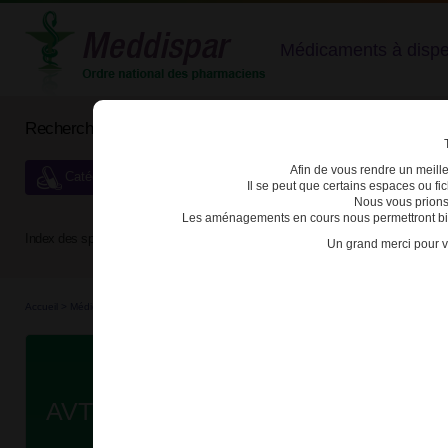
Médicaments à dispens
Rechercher un médicament
Afin de vous rendre un meilleu
Catégories de dispensation particulière
Il se peut que certains espaces ou f
Nous vous prions
Les aménagements en cours nous permettront bien
Index des spécialités :
A
B
C
D
E
F
G
H
Un grand merci pour v
Accueil
>
Médicaments bio...
>
Médicaments bio...
>
3400930309605 - AVTOZMA
Da
AVTOZMA 162mg SOL INJ SER PR