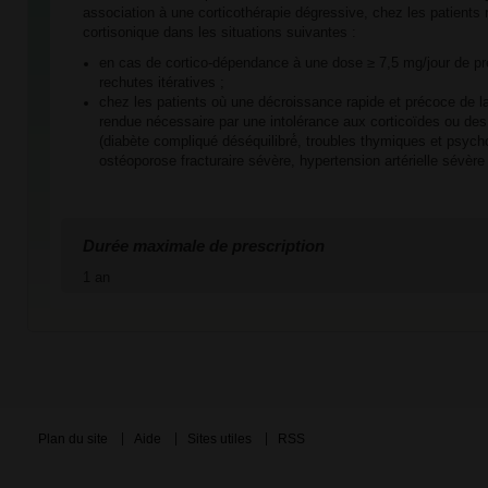
association à une corticothérapie dégressive, chez les patients
cortisonique dans les situations suivantes :
en cas de cortico-dépendance à une dose ≥ 7,5 mg/jour de pr
rechutes itératives ;
chez les patients où une décroissance rapide et précoce de la
rendue nécessaire par une intolérance aux corticoïdes ou de
(diabète compliqué déséquilibré́, troubles thymiques et psych
ostéoporose fracturaire sévère, hypertension artérielle sévèr
Durée maximale de prescription
1 an
Plan du site
Aide
Sites utiles
RSS