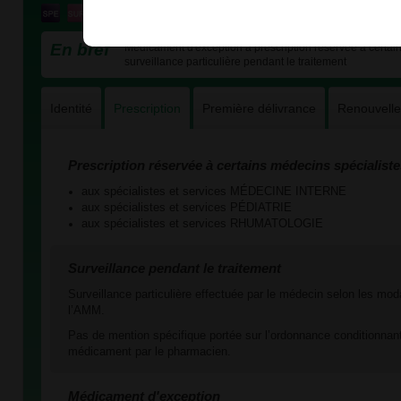
En bref
Médicament d'exception à prescription réservée à certains
surveillance particulière pendant le traitement
Identité
Prescription
Première délivrance
Renouvell
Prescription réservée à certains médecins spécialiste
aux spécialistes et services MÉDECINE INTERNE
aux spécialistes et services PÉDIATRIE
aux spécialistes et services RHUMATOLOGIE
Surveillance pendant le traitement
Surveillance particulière effectuée par le médecin selon les mod
l’AMM.
Pas de mention spécifique portée sur l’ordonnance conditionnant
médicament par le pharmacien.
Médicament d'exception