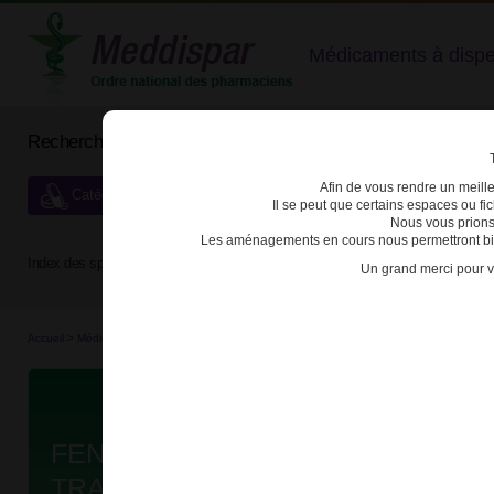
Médicaments à dispens
Rechercher un médicament
Afin de vous rendre un meilleu
Catégories de dispensation particulière
Il se peut que certains espaces ou f
Nous vous prions
Les aménagements en cours nous permettront bien
Index des spécialités :
A
B
C
D
E
F
G
H
Un grand merci pour v
Accueil
>
Médicaments
>
3400927560965 - FENTANYL TEVA SANTE
Da
FENTANYL TEVA SANTE 50µg/h D
TRANSDERM B/5