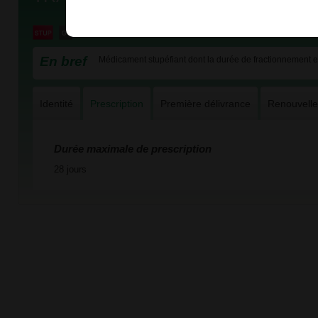
En bref
Médicament stupéfiant dont la durée de fractionnement est
Identité
Prescription
Première délivrance
Renouvell
Durée maximale de prescription
28 jours