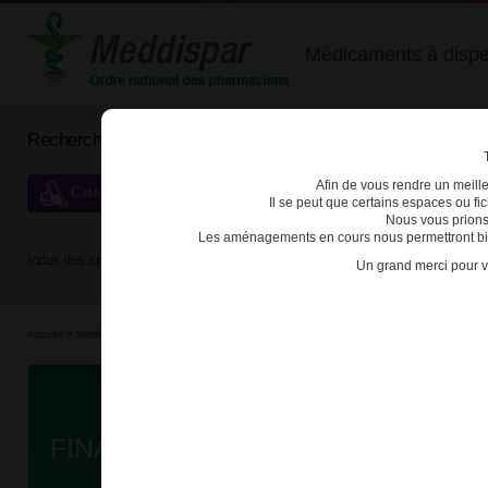
Médicaments à dispens
Rechercher un médicament
Afin de vous rendre un meilleu
Catégories de dispensation particulière
Il se peut que certains espaces ou f
Nous vous prions
Les aménagements en cours nous permettront bien
Index des spécialités :
A
B
C
D
E
F
G
H
Un grand merci pour v
Accueil
>
Médicaments
>
3400939811680 - FINASTERIDE BIOGARAN
Da
FINASTERIDE BIOGARAN 1mg CP