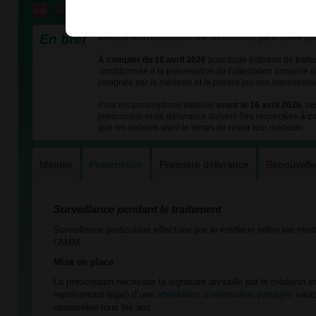
En bref
Médicament nécessitant une surveillance particulière pen
À compter du 16 avril 2026
pour toute initiation de trait
conditionnée à la présentation de l’attestation annuelle 
cosignée par le médecin et le patient (ou son représentan
Pour les prescriptions établies
avant le 16 avril 2026
, c
prescription et de délivrance doivent être respectées
à c
que les patients aient le temps de revoir leur médecin.
Identité
Prescription
Première délivrance
Renouvell
Surveillance pendant le traitement
Surveillance particulière effectuée par le médecin selon les mod
l’AMM.
Mise en place
La prescription nécessite la signature annuelle par le médecin et
représentant légal) d’une
attestation d’information partagée
valab
renouvelée tous les ans.