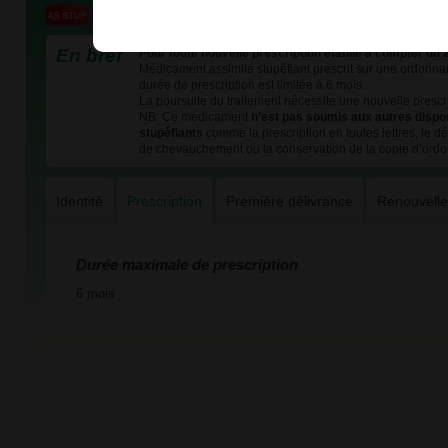
En bref
Pour toute nouvelle prescription établie à compter du 
Médicament assimilé stupéfiant prescrit sur une ordonnan
durée de prescription est limitée à 6 mois.
La poursuite du traitement nécessite une nouvelle prescri
NB: Ce médicament
n’est pas soumis aux autres dispo
stupéfiants
comme la prescription en toutes lettres, le dél
de chevauchement ou la conservation de la copie d’ord
Identité
Prescription
Première délivrance
Renouvell
Durée maximale de prescription
6 mois