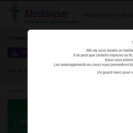
Médicaments à dispens
Rechercher un médicament
Afin de vous rendre un meilleu
Catégories de dispensation particulière
Il se peut que certains espaces ou f
Nous vous prions
Les aménagements en cours nous permettront bien
Index des spécialités :
A
B
C
D
E
F
G
H
Un grand merci pour v
Accueil
>
Médicaments
>
3400936512870 - LYRICA
Da
LYRICA 50mg GELULE B/84