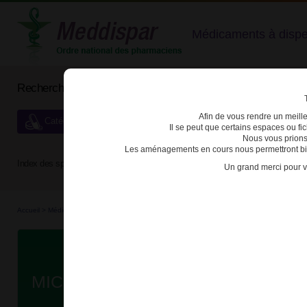
Médicaments à dispens
Rechercher un médicament
Afin de vous rendre un meilleu
Catégories de dispensation particulière
Il se peut que certains espaces ou f
Nous vous prions
Les aménagements en cours nous permettront bien
Index des spécialités :
A
B
C
D
E
F
G
H
Un grand merci pour v
Accueil
>
Médicaments
>
3400936551213 - MICROPAKINE LP
Da
MICROPAKINE LP 250mg GRANUL