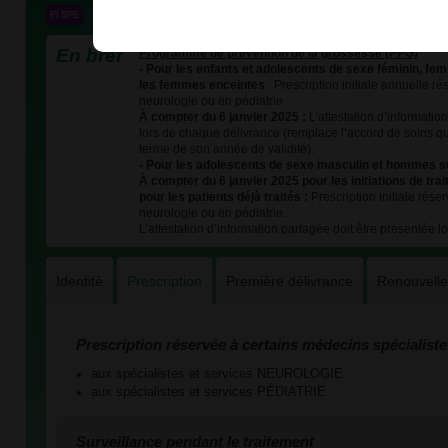
En bref
Programme de prévention de la grossesse (PPG)
- Pour les enfants et adolescents de sexe féminin, fe
les femmes enceintes
: Prescription initiale annuelle r
neurologie ou en pédiatrie
À compter du 6 janvier 2025 :
L’attestation d’informatio
lors de chaque délivrance (remplace l’accord de soins q
terme de son année de validité).
- Pour les adolescents de sexe masculin et hommes s
À compter du 6 janvier 2025 pour les initiations de tra
pour les patients déjà traités :
Prescription initiale rése
neurologie ou en pédiatrie.
L’attestation d’information partagée doit être présentée 
Identité
Prescription
Première délivrance
Renouvell
Prescription réservée à certains médecins spécialiste
aux spécialistes et services NEUROLOGIE
aux spécialistes et services PÉDIATRIE
Surveillance pendant le traitement