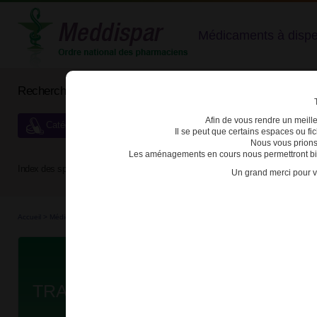
Médicaments à dispens
Rechercher un médicament
Afin de vous rendre un meilleu
Catégories de dispensation particulière
Il se peut que certains espaces ou f
Nous vous prions
Les aménagements en cours nous permettront bien
Index des spécialités :
A
B
C
D
E
F
G
H
Un grand merci pour v
Accueil
>
Médicaments
>
3400937479462 - TRAMADOL TEVA LP
Da
TRAMADOL TEVA LP 150mg CPR P