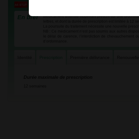
En bref
Médicament assimilé stupéfiant prescrit sur une ordonna
lettres, et dont la durée de prescription est limitée à 12 
La poursuite du traitement nécessite une nouvelle prescri
NB : Ce médicament n’est pas soumis aux autres dispos
le délai de carence, l’interdiction de chevauchement o
d’ordonnance.
Identité
Prescription
Première délivrance
Renouvell
Durée maximale de prescription
12 semaines