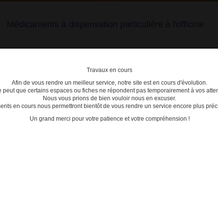
Médicaments à dispensation particulière à l'officine
Travaux en cours
Afin de vous rendre un meilleur service, notre site est en cours d'évolution.
lière
se peut que certains espaces ou fiches ne répondent pas temporairement à vos atten
Nous vous prions de bien vouloir nous en excuser.
ts en cours nous permettront bientôt de vous rendre un service encore plus préci
C
D
E
F
G
H
I
J
K
L
M
N
O
P
Q
Un grand merci pour votre patience et votre compréhension !
IDEM ARROW
ACTU
Date de mise à jour : 21/01/2025
30/06/2
 10mg CPR PELL SEC B/7
Médica
de zop