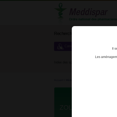
Rechercher un médicament
Catégories de dispensation particu
Il 
Les aménagemen
Index des spécialités :
A
B
Accueil
>
Médicaments
>
3400936388840 - ZOLP
ZOLPIDEM ARROW