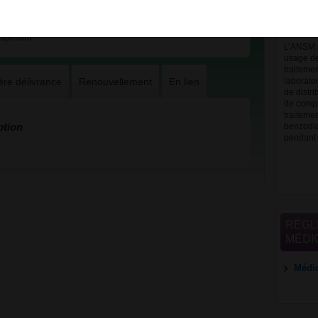
avec m
meille
upéfiant
L’ANSM p
usage de
traiteme
ère délivrance
Renouvellement
En lien
laborato
de distr
de compr
traiteme
ption
benzodia
pendant
RÉGL
MÉDI
Médic