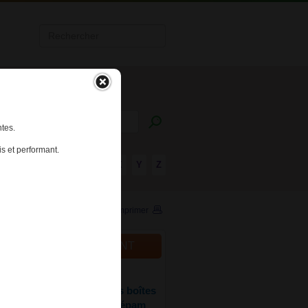
tes.
s et performant.
R
S
T
U
V
W
X
Y
Z
Imprimer
ALITÉS DU MÉDICAMENT
025
ments de l’insomnie : des boîtes
iclone, zolpidem et nitrazépam