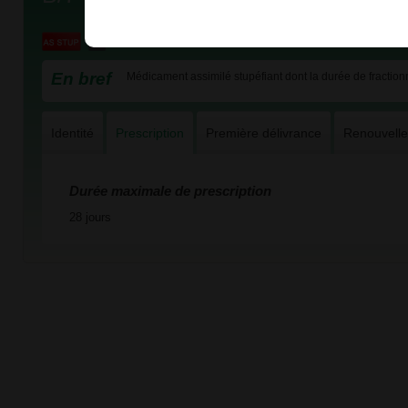
En bref
Médicament assimilé stupéfiant dont la durée de fractionn
Identité
Prescription
Première délivrance
Renouvell
Durée maximale de prescription
28 jours