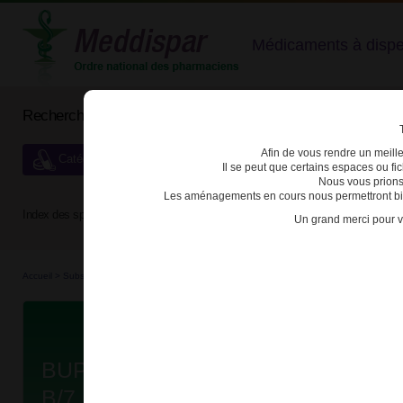
Médicaments à dispens
Rechercher un médicament
Afin de vous rendre un meilleu
Catégories de dispensation particulière
Il se peut que certains espaces ou f
Nous vous prions
Les aménagements en cours nous permettront bien
Index des spécialités :
A
B
C
D
E
F
G
H
Un grand merci pour v
Accueil
>
Substances véné...
>
Médicaments stu...
>
3400937464215 - BUPRENORPHINE 
Da
BUPRENORPHINE VIATRIS 2mg 
B/7