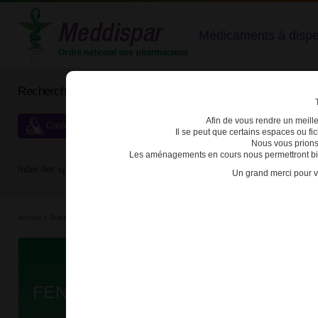
Médicaments à dispens
Rechercher un médicament
Afin de vous rendre un meilleu
Catégories de dispensation particulière
Il se peut que certains espaces ou f
Nous vous prions
Les aménagements en cours nous permettront bien
Index des spécialités :
A
B
C
D
E
F
G
H
Un grand merci pour v
Accueil
>
Substances véné...
>
Médicaments stu...
>
3400939843629 - FENTANYL EG
Da
FENTANYL EG 12µg/h DISP TRA