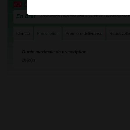
En bref
Médicament stupéfiant dont la durée de fractionnement es
Identité
Prescription
Première délivrance
Renouvell
Durée maximale de prescription
28 jours