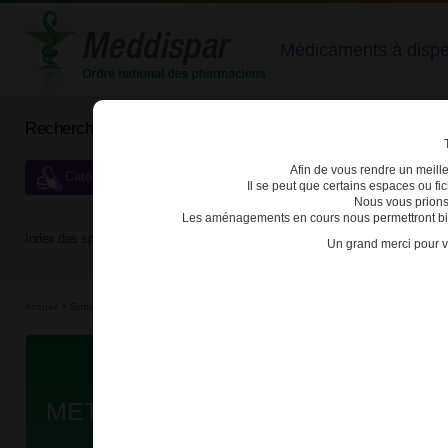
Médicaments à dispens
Rechercher un médicament
Afin de vous rendre un meilleu
Catégories de dispensation particulière
Il se peut que certains espaces ou f
Nous vous prions
Les aménagements en cours nous permettront bien
Index des spécialités :
A
B
C
D
E
F
G
H
Un grand merci pour v
Accueil
>
Substances véné...
>
Médicaments stu...
>
3400930264188 - METHYLPHENIDA
Da
METHYLPHENIDATE EG LP 36mg 