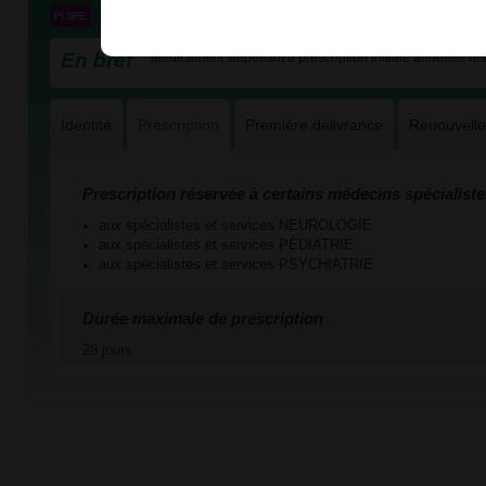
En bref
Médicament stupéfiant à prescription initiale annuelle ré
Identité
Prescription
Première délivrance
Renouvell
Prescription réservée à certains médecins spécialiste
aux spécialistes et services NEUROLOGIE
aux spécialistes et services PÉDIATRIE
aux spécialistes et services PSYCHIATRIE
Durée maximale de prescription
28 jours