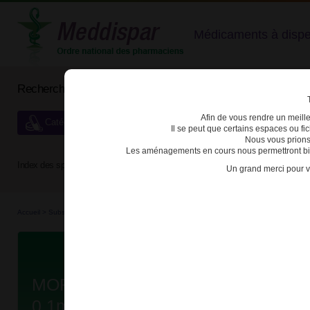
Médicaments à dispens
Rechercher un médicament
Afin de vous rendre un meilleu
Catégories de dispensation particulière
Il se peut que certains espaces ou f
Nous vous prions
Les aménagements en cours nous permettront bien
Index des spécialités :
A
B
C
D
E
F
G
H
Un grand merci pour v
Accueil
>
Substances véné...
>
Médicaments stu...
>
3400936906143 - MORPHINE (CHL
Da
MORPHINE (CHLORHYDRATE) A
0,1mg/ml SOL INJ AMP B/10