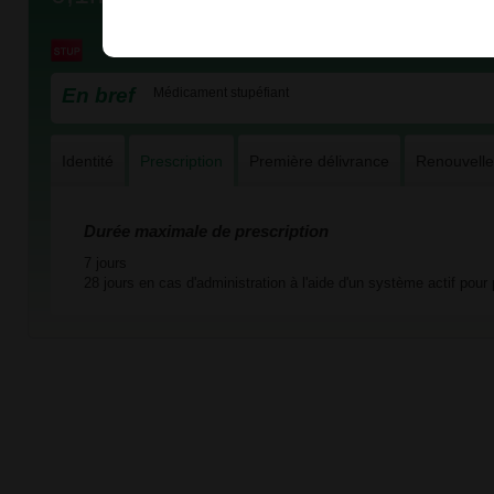
En bref
Médicament stupéfiant
Identité
Prescription
Première délivrance
Renouvell
Durée maximale de prescription
7 jours
28 jours en cas d'administration à l'aide d'un système actif pour