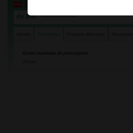
En bref
Médicament stupéfiant
Identité
Prescription
Première délivrance
Renouvell
Durée maximale de prescription
28 jours