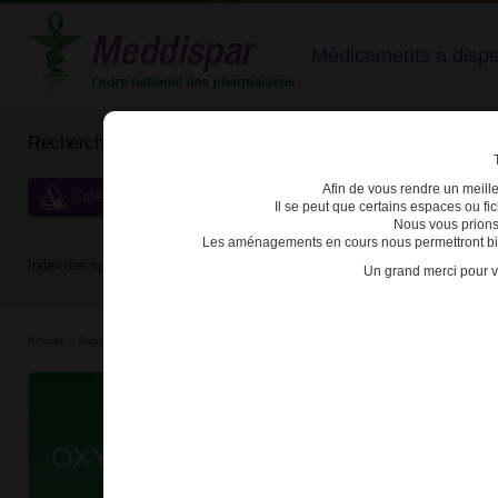
Médicaments à dispens
Rechercher un médicament
Afin de vous rendre un meilleu
Catégories de dispensation particulière
Il se peut que certains espaces ou f
Nous vous prions
Les aménagements en cours nous permettront bien
Index des spécialités :
A
B
C
D
E
F
G
H
Un grand merci pour v
Accueil
>
Substances véné...
>
Médicaments stu...
>
3400930068571 - OXYCODONE AR
Da
OXYCODONE ARROW 10mg GELU