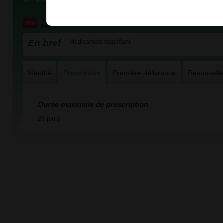
En bref
Médicament stupéfiant
Identité
Prescription
Première délivrance
Renouvell
Durée maximale de prescription
28 jours