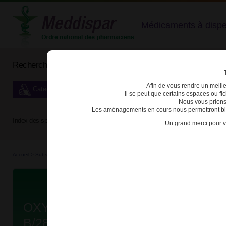
Médicaments à dispens
Rechercher un médicament
Afin de vous rendre un meilleu
Catégories de dispensation particulière
Il se peut que certains espaces ou f
Nous vous prions
Les aménagements en cours nous permettront bien
Index des spécialités :
A
B
C
D
E
F
G
H
Un grand merci pour v
Accueil
>
Substances véné...
>
Médicaments stu...
>
3400930306949 - OXYCODONE VIAT
Da
OXYCODONE VIATRIS LP 30mg C
B/28