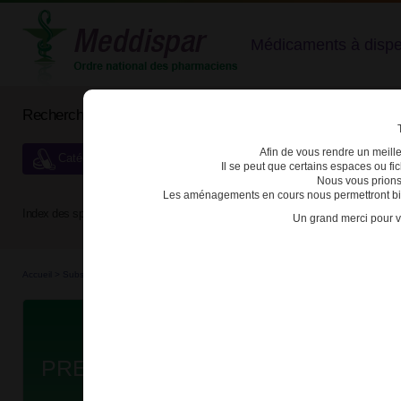
Médicaments à dispens
Rechercher un médicament
Afin de vous rendre un meilleu
Catégories de dispensation particulière
Il se peut que certains espaces ou f
Nous vous prions
Les aménagements en cours nous permettront bien
Index des spécialités :
A
B
C
D
E
F
G
H
Un grand merci pour v
Accueil
>
Substances véné...
>
Médicaments stu...
>
3400930032916 - PREGABALINE B
Da
PREGABALINE BIOGARAN 75mg 