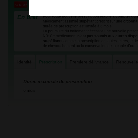
En bref
Pour toute nouvelle prescription établie à compter du 
Médicament assimilé stupéfiant prescrit sur une ordonnan
durée de prescription est limitée à 6 mois.
La poursuite du traitement nécessite une nouvelle prescri
NB: Ce médicament
n’est pas soumis aux autres dispo
stupéfiants
comme la prescription en toutes lettres, le dél
de chevauchement ou la conservation de la copie d’ord
Identité
Prescription
Première délivrance
Renouvell
Durée maximale de prescription
6 mois