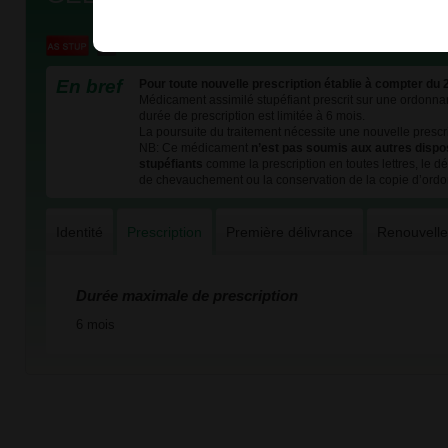
En bref
Pour toute nouvelle prescription établie à compter du 
Médicament assimilé stupéfiant prescrit sur une ordonnan
durée de prescription est limitée à 6 mois.
La poursuite du traitement nécessite une nouvelle prescri
NB: Ce médicament
n’est pas soumis aux autres dispo
stupéfiants
comme la prescription en toutes lettres, le dél
de chevauchement ou la conservation de la copie d’ord
Identité
Prescription
Première délivrance
Renouvell
Durée maximale de prescription
6 mois