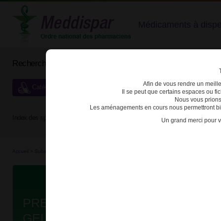
Médicaments à dispens
Rechercher un médicament
Afin de vous rendre un meilleu
Catégories de dispensation particulière
Il se peut que certains espaces ou f
Nous vous prions
Les aménagements en cours nous permettront bien
Index des spécialités :
A
B
C
D
E
F
G
H
Un grand merci pour v
Accueil
>
Substances véné...
>
Médicaments stu...
>
3400930027981 - PREGABALINE C
Da
PREGABALINE CRISTERS PHARM
GELULE B/56