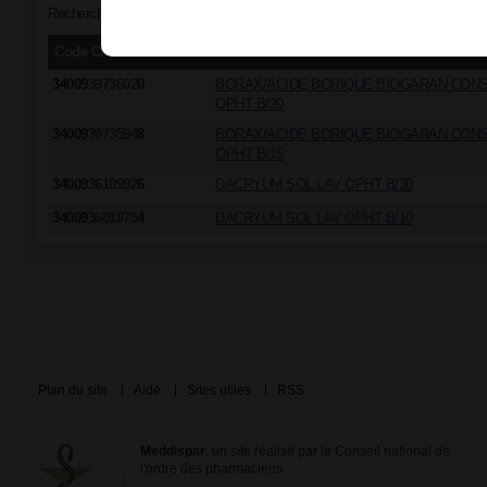
Recherche par classe "Troubles oculaires - Antiseptique"
Code CIP/ACL
Dénomination commerciale
34009
3973602
0
BORAX/ACIDE BORIQUE BIOGARAN CONSE
OPHT B/20
34009
3973594
8
BORAX/ACIDE BORIQUE BIOGARAN CONSE
OPHT B/15
34009
3610992
6
DACRYUM SOL LAV OPHT B/30
34009
3601875
4
DACRYUM SOL LAV OPHT B/10
Plan du site
Aide
Sites utiles
RSS
Meddispar
, un site réalisé par le Conseil national de
l'ordre des pharmaciens