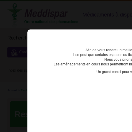
Médicaments à dispens
Rechercher un médicament
Afin de vous rendre un meilleu
Catégories de dispensation particulière
Il se peut que certains espaces ou f
Nous vous prions
Les aménagements en cours nous permettront bien
Index des spécialités :
A
B
C
D
E
F
G
H
Un grand merci pour v
Accueil
>
Recherche
Resultats de votre recherche