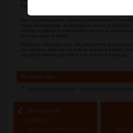
l’Afssaps
Face à la persistance des utilisations problématiques et hors
l'usage toxicomaniaque, le mésusage par voie IV, le nomadisme mé
l'Afssaps a publié le 11 octobre dernier une mise au point rappe
sur le bon usage de la BHD.
Rédigée en collaboration avec des professionnels de santé spéc
des addictions, cette mise au point est destinée à améliorer l'effic
d'emploi du traitement par BHD et à en diminuer le mésusage.
En savoir plus
Buprénorphine haut dosage - Communiqué de presse Afssap
Actualité précédente
05/10/2011
Suspension des AMM des spécialités
Afssaps : 