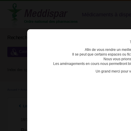
Médicaments à dispens
Rechercher un médicament
Afin de vous rendre un meilleu
Catégories de dispensation particulière
Il se peut que certains espaces ou f
Nous vous prions
Les aménagements en cours nous permettront bien
Index des spécialités :
A
B
C
D
E
F
G
H
Un grand merci pour v
Accueil
>
Actualités
>
2011
>
Buprénorphine haut dosage (BHD) : mise au point de l’Afs
Listes des actualités 2011
18/10/2011
Buprénorphine haut dosage (BHD) : mise 