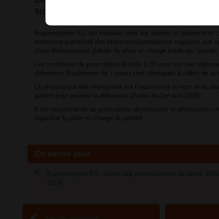
sur le bon usage
Buprénorphine EG est indiquée chez les adultes et adolescents 
traitement substitutif des pharmacodépendances majeures aux o
d'une thérapeutique globale de prise en charge médicale, sociale
Les conditions de prescription (limitée à 28 jours sur une ordonn
délivrance (fractionnée de 7 jours) sont identiques à celles de la
Le prescripteur doit mentionner sur l’ordonnance le nom de la pha
patient pour assurer la délivrance (Arrêté du 1er avril 2008).
Il est recommandé au prescripteur de contacter le pharmacien choi
organiser la prise en charge du patient.
En savoir plus
Buprénorphine EG - Lettre aux professionnels de santé, AN
2014)