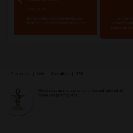
Actualité précédente
10/01/2014
Benzodiazépines : nouvel état des
Entrée e
lieux de la consommation en France
modalités d'ut
à base de fer 
Plan du site
Aide
Sites utiles
RSS
Meddispar
, un site réalisé par le Conseil national de
l'ordre des pharmaciens