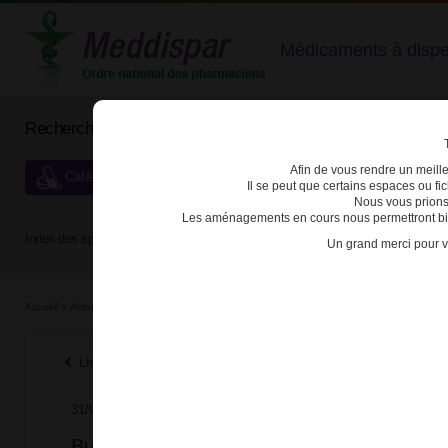
Médicaments à dispens
Rechercher un médicament
Afin de vous rendre un meilleu
Catégories de dispensation particulière
Il se peut que certains espaces ou f
Nous vous prions
Les aménagements en cours nous permettront bien
Index des spécialités :
A
B
C
D
E
F
G
H
Un grand merci pour v
Accueil
>
Actualités
>
2014
>
Buprénorphine EG : rappel des informations importantes s
Listes des actualités 2014
31/01/2014
Buprénorphine EG : rappel des informatio