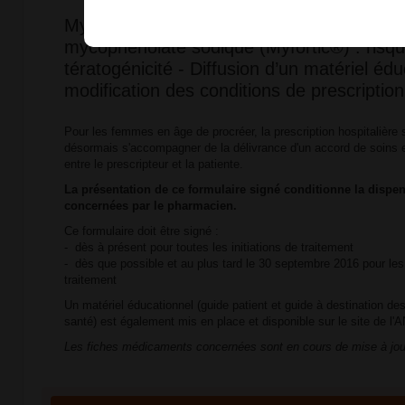
Mycophénolate mofétil (CellCept® et géné
mycophénolate sodique (Myfortic®) : risq
tératogénicité - Diffusion d’un matériel édu
modification des conditions de prescription
Pour les femmes en âge de procréer, la prescription hospitalière s
désormais s'accompagner de la délivrance d'un accord de soins e
entre le prescripteur et la patiente.
La présentation de ce formulaire signé conditionne la dispen
concernées par le pharmacien.
Ce formulaire doit être signé :
- dès à présent pour toutes les initiations de traitement
- dès que possible et au plus tard le 30 septembre 2016 pour les
traitement
Un matériel éducationnel (guide patient et guide à destination de
santé) est également mis en place et disponible sur le site de l
Les fiches médicaments concernées sont en cours de mise à jou