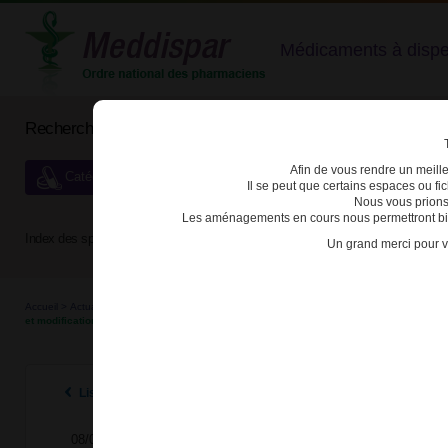
Médicaments à dispens
Rechercher un médicament
Afin de vous rendre un meilleu
Catégories de dispensation particulière
Il se peut que certains espaces ou f
Nous vous prions
Les aménagements en cours nous permettront bien
Index des spécialités :
A
B
C
D
E
F
G
H
Un grand merci pour v
Accueil
>
Actualités
>
2016
>
Mycophénolate mofétil (CellCept® et génériques) et mycophé
et modification des conditions de prescription et délivrance
Listes des actualités 2016
08/04/2016