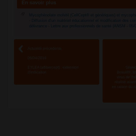
En savoir plus
Mycophénolate mofétil (CellCept® et génériques) et mycophé
- Diffusion d’un matériel éducationnel et modification des con
délivrance - Lettre aux professionnels de santé (ANSM - 05/
Actualité précédente
06/04/2016
EYLEA (aflibercept) : extension
Glive
d'indication
Bosulif®, Ic
virus de l'h
réalisé avant
en raison du r