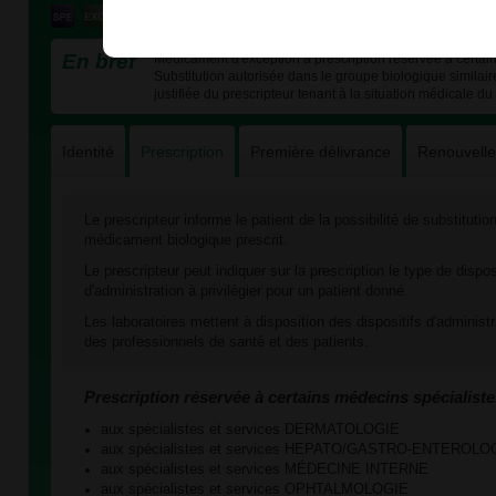
En bref
Médicament d'exception à prescription réservée à certain
Substitution autorisée dans le groupe biologique similai
justifiée du prescripteur tenant à la situation médicale du 
Identité
Prescription
Première délivrance
Renouvell
Le prescripteur informe le patient de la possibilité de substituti
médicament biologique prescrit.
Le prescripteur peut indiquer sur la prescription le type de dispos
d'administration à privilégier pour un patient donné.
Les laboratoires mettent à disposition des dispositifs d'administ
des professionnels de santé et des patients.
Prescription réservée à certains médecins spécialiste
aux spécialistes et services DERMATOLOGIE
aux spécialistes et services HEPATO/GASTRO-ENTEROLO
aux spécialistes et services MÉDECINE INTERNE
aux spécialistes et services OPHTALMOLOGIE