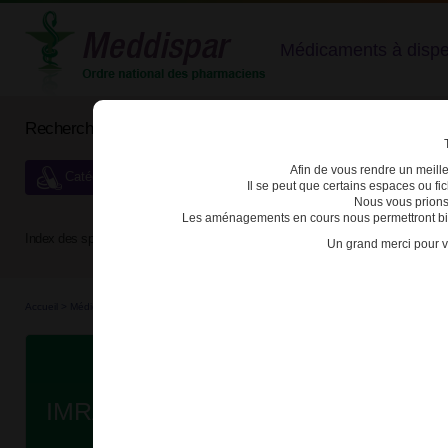
Médicaments à dispens
Rechercher un médicament
Afin de vous rendre un meilleu
Catégories de dispensation particulière
Il se peut que certains espaces ou f
Nous vous prions
Les aménagements en cours nous permettront bien
Index des spécialités :
A
B
C
D
E
F
G
H
Un grand merci pour v
Accueil
>
Médicaments
>
3400930254097 - IMRALDI
Da
IMRALDI 40mg SOL INJ SER PRE 