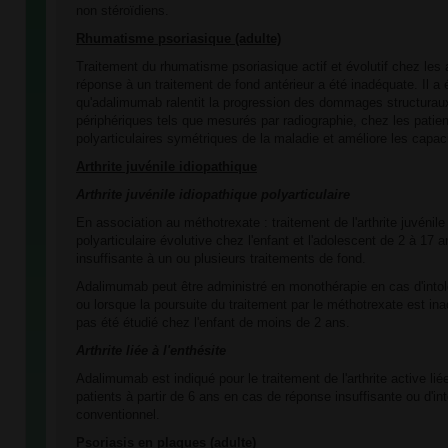
non stéroïdiens.
Rhumatisme psoriasique (adulte)
Traitement du rhumatisme psoriasique actif et évolutif chez les 
réponse à un traitement de fond antérieur a été inadéquate. Il a
qu'adalimumab ralentit la progression des dommages structuraux
périphériques tels que mesurés par radiographie, chez les patie
polyarticulaires symétriques de la maladie et améliore les capaci
Arthrite juvénile idiopathique
Arthrite juvénile idiopathique polyarticulaire
En association au méthotrexate : traitement de l'arthrite juvénile
polyarticulaire évolutive chez l'enfant et l'adolescent de 2 à 17
insuffisante à un ou plusieurs traitements de fond.
Adalimumab peut être administré en monothérapie en cas d'into
ou lorsque la poursuite du traitement par le méthotrexate est i
pas été étudié chez l'enfant de moins de 2 ans.
Arthrite liée à l'enthésite
Adalimumab est indiqué pour le traitement de l'arthrite active lié
patients à partir de 6 ans en cas de réponse insuffisante ou d'in
conventionnel.
Psoriasis en plaques (adulte)