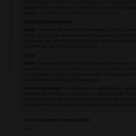
enfants à partir de 6 ans et les adolescents qui n'ont pas répon
approprié et bien conduit par un corticoïde et/ou un immunosup
lesquels ce traitement est contre-indiqué ou mal toléré.
Rectocolite hémorragique
Adulte
: traitement de la rectocolite hémorragique active, modé
adultes qui n'ont pas répondu de manière adéquate à un traitem
comprenant les corticoïdes et l'azathioprine ou la 6-mercaptopur
traitement est mal toléré ou contre-indiqué.
Uvéite
Adulte
: traitement de l'uvéite non infectieuse, intermédiaire, pos
panuvéite chez les patients adultes ayant eu une réponse insuffi
corticothérapie, chez les patients nécessitant une épargne cort
lesquels la corticothérapie est inappropriée.
Enfant et adolescent
: en association au méthotrexate, traitemen
chronique non infectieuse associée à une arthrite juvénile idiopa
ans et l'adolescent, en cas de réponse insuffisante ou d'intoléra
conventionnel ou pour lesquels un traitement conventionnel est 
Durée maximale de prescription
1 an