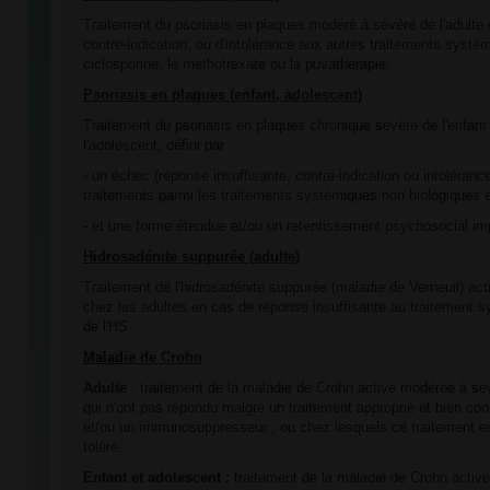
Traitement du psoriasis en plaques modéré à sévère de l'adulte
contre-indication, ou d'intolérance aux autres traitements systé
ciclosporine, le méthotrexate ou la puvathérapie.
Psoriasis en plaques (enfant, adolescent)
Traitement du psoriasis en plaques chronique sévère de l'enfant 
l'adolescent, défini par :
- un échec (réponse insuffisante, contre-indication ou intoléran
traitements parmi les traitements systémiques non biologiques et
- et une forme étendue et/ou un retentissement psychosocial im
Hidrosadénite suppurée (adulte)
Traitement de l'hidrosadénite suppurée (maladie de Verneuil) ac
chez les adultes en cas de réponse insuffisante au traitement 
de l'HS.
Maladie de Crohn
Adulte
: traitement de la maladie de Crohn active modérée à sé
qui n'ont pas répondu malgré un traitement approprié et bien con
et/ou un immunosuppresseur ; ou chez lesquels ce traitement es
toléré.
Enfant et adolescent :
traitement de la maladie de Crohn active