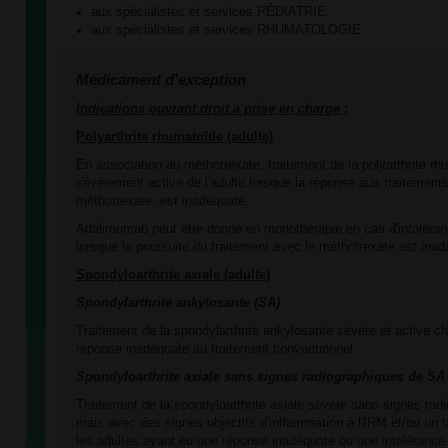
aux spécialistes et services PÉDIATRIE
aux spécialistes et services RHUMATOLOGIE
Médicament d'exception
Indications ouvrant droit à prise en charge :
Polyarthrite rhumatoïde (adulte)
En association au méthotrexate, traitement de la polyarthrite 
sévèrement active de l'adulte lorsque la réponse aux traitements
méthotrexate, est inadéquate.
Adalimumab peut être donné en monothérapie en cas d'intoléra
lorsque la poursuite du traitement avec le méthotrexate est inad
Spondyloarthrite
axiale
(adu
lte)
Spondylarthrite ankylosante (SA)
Traitement de la spondylarthrite ankylosante sévère et active ch
réponse inadéquate au traitement conventionnel.
Spondyloarthrite axiale sans signes radiographiques de SA
Traitement de la spondyloarthrite axiale sévère sans signes rad
mais avec des signes objectifs d'inflammation à l'IRM et/ou un
les adultes ayant eu une réponse inadéquate ou une intolérance