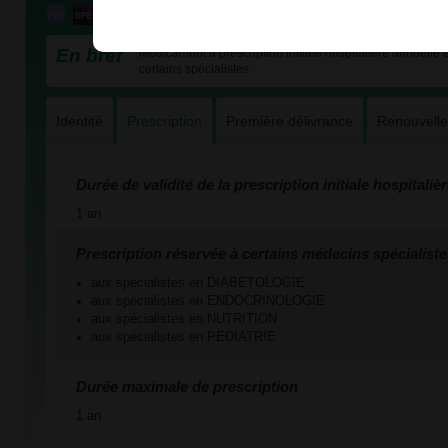
En bref
Médicament à prescription initiale hospitalière annuelle e
certains spécialistes
Identité
Prescription
Première délivrance
Renouvell
Durée de validité de la prescription initiale hospitaliè
1 an
Prescription réservée à certains médecins spécialiste
aux spécialistes en DIABETOLOGIE
aux spécialistes en ENDOCRINOLOGIE
aux spécialistes en NUTRITION
aux spécialistes en PEDIATRIE
Durée maximale de prescription
1 an