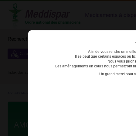
Médicaments à dispens
Rechercher un médicament
Afin de vous rendre un meilleu
Catégories de dispensation particulière
Il se peut que certains espaces ou f
Nous vous prions
Les aménagements en cours nous permettront bien
Index des spécialités :
A
B
C
D
E
F
G
H
Un grand merci pour v
Accueil
>
Médicaments à p...
>
Médicaments à p...
>
3400930149911 - AMGLIDIA
Da
AMGLIDIA 0,6mg/ml SUSP BUV FL